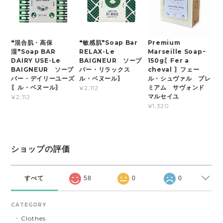
❝混合肌・高保
❝敏感肌❞Soap Bar
Premium
湿❞Soap BAR
RELAX-Le
Marseille Soapｰ
DAIRY USE-Le
BAIGNEUR ソープ
150g〖Fer a
BAIGNEUR ソープ
バー・リラックス
cheval 〗フェー
バー・デイリーユーズ
ル・ベヌール〗
ル・シュヴァル プレ
〖ル・ベヌール〗
ミアム サヴォンド
¥2,112
マルセイユ
¥2,112
¥1,320
ショップの評価
すべて
58
0
0
CATEGORY
Clothes