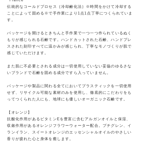
伝統的なコールドプロセス｛冷却鹸化法｝※時間をかけて冷却する
ことによって固める※で手作業により1点1点丁寧につくられていま
す。
パッケージを開けるときちんと手作業で一つ一つ作られているぬく
もりが感じられる石鹸です。ハンドカットされた石鹸、ハンドプレ
スされた刻印すべてに温かみが感じられ、丁寧なモノづくりが肌で
感じていただけます。
また肌に不必要とされる成分は一切使用していない妥協のゆるさな
いブランドで石鹸を固める成分ですら入っていません。
パッケージや製品に関わる全てにおいてプラスティックを一切使用
せず、リサイクル可能な素材のみを使用し、徹底的にこだわりをも
ってつくられた人にも、地球にも優しいオーガニック石鹸です。
【オレンジ】
抗酸化作用があるビタミンEを豊富に含むアルガンオイルと保湿、
収斂作用があるオレンジフラワーウォーター配合。プチグレン、イ
ランイラン、スイートオレンジのエッセンシャルオイルのやさしい
香りが疲れた心と身体を癒します。