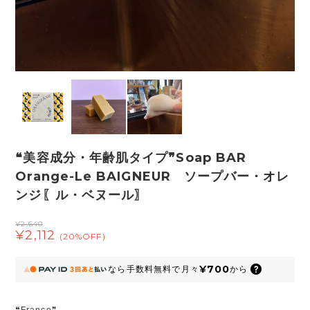
❝美容成分・年齢肌タイプ❞Soap BAR
Orange-Le BAIGNEUR ソープバー・オレ
ンジ〖ル・ベヌール〗
¥2,640
¥2,112
(20%OFF)
¥700
なら
手数料無料で
月々
から
❝France❞