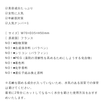
☑美容成分たっぷり
☑女性に人気
☑年齢肌対策
☑人気ナンバー1
〖サイズ〗W70×D35×H50mm
〖原産国〗フランス
NO！■動物実験
NO！■合成保存料（パラベン）
NO！■シリコン（パラフィン）
NO！■PEG（薬剤の溶解性を高めるためにしようする化合物）
NO！■着色料
NO！■化学香料
NO！■遺伝子組み換え原料
※石鹸を固める成分が入っていないため、水気のある浴室での保管
は避けてください。
最初に2等分にカットしてなるべく水分を避けた使用方法をおすす
めいたします。