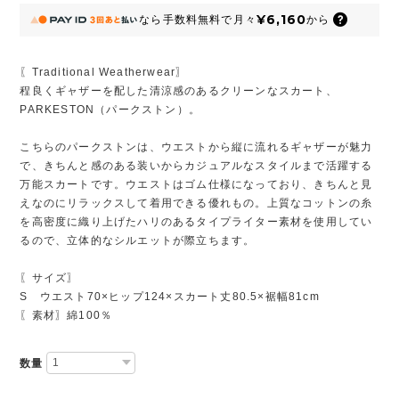
¥6,160
なら
手数料無料で
月々
から
〖Traditional Weatherwear〗
程良くギャザーを配した清涼感のあるクリーンなスカート、
PARKESTON（パークストン）。
こちらのパークストンは、ウエストから縦に流れるギャザーが魅力
で、きちんと感のある装いからカジュアルなスタイルまで活躍する
万能スカートです。ウエストはゴム仕様になっており、きちんと見
えなのにリラックスして着用できる優れもの。上質なコットンの糸
を高密度に織り上げたハリのあるタイプライター素材を使用してい
るので、立体的なシルエットが際立ちます。
〖サイズ〗
S ウエスト70×ヒップ124×スカート丈80.5×裾幅81cm
〖素材〗綿100％
数量