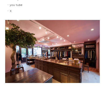
you tube
X