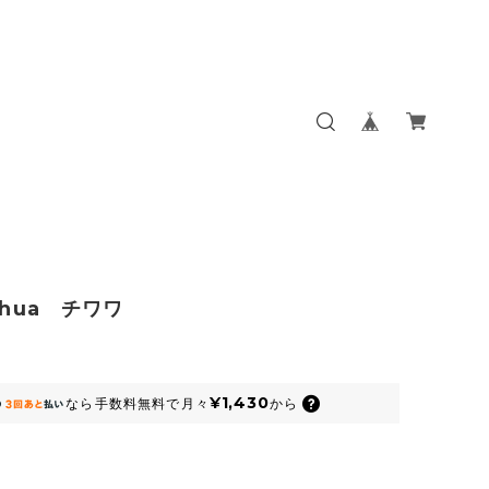
ahua チワワ
¥1,430
なら
手数料無料で
月々
から
』