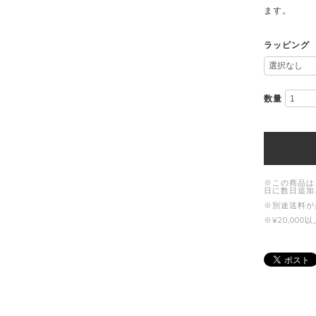
ます。
ラッピング
数量
※この商品は
日に数日追加
※別途送料が
※¥20,0