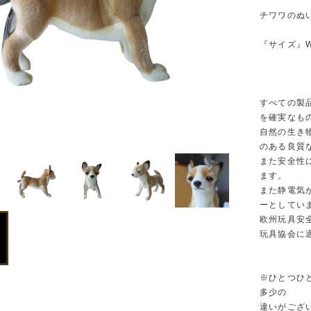
チワワのぬ
『サイズ』W1
すべての製
を確実なも
自然の生き
のある良質
また安全性
ます。
また静電気
ーとしてい
欧州玩具安
玩具協会に
※ひとつひ
多少の
違いがござ