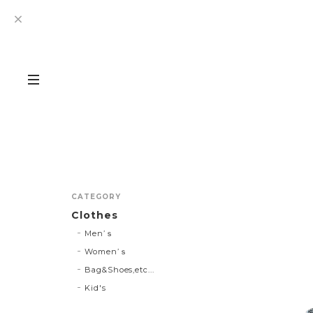
CATEGORY
Clothes
Men’ｓ
Women’ｓ
Bag&Shoes,etc...
Kid's