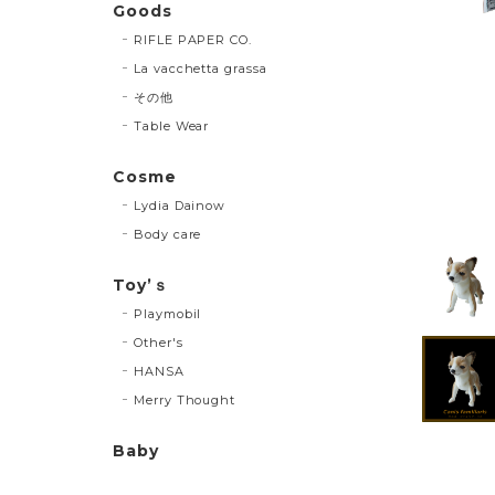
Goods
RIFLE PAPER CO.
La vacchetta grassa
その他
Table Wear
Cosme
Lydia Dainow
Body care
Toy’ｓ
Playmobil
Other's
HANSA
Merry Thought
Baby