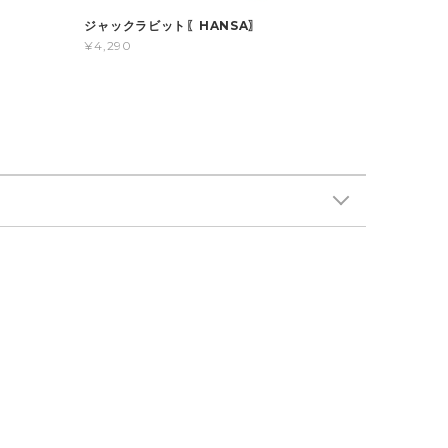
ジャックラビット〖HANSA〗
¥4,290