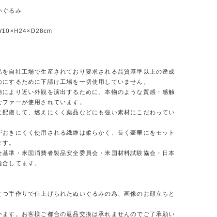
いぐるみ
0×H24×D28cm
品を自社工場で生産されており要求される品質基準以上の達成
のにするために下請け工場を一切使用していません。
物により近い外観を演出するために、本物のような質感・感触
なファーが使用されています。
に配慮して、燃えにくく薬品などにも強い素材にこだわってい
がおきにくく使用される繊維は柔らかく、長く豪華にをモット
ます。
全基準・米国消費者製品安全委員会・米国材料試験協会・日本
適合してます。
とつ手作りで仕上げられたぬいぐるみの為、画像のお顔立ちと
います。お客様ご都合の返品交換は承れませんのでご了承願い