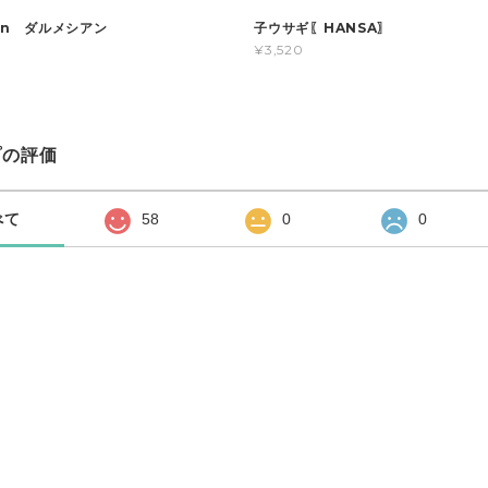
ian ダルメシアン
子ウサギ〖HANSA〗
¥3,520
プの評価
べて
58
0
0