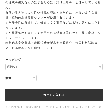
の達成を確実なものにするために下請け工場を一切使用していませ
ん。
自然の生き物により近い外観を演出するために、本物のような質
感・感触のある良質なファーが使用されています。
また安全性に配慮して、燃えにくく薬品などにも強い素材にこだわ
っています。
また静電気がおきにくく使用される繊維は柔らかく、長く豪華にを
モットーとしています。
欧州玩具安全基準・米国消費者製品安全委員会・米国材料試験協
会・日本玩具協会に適合してます
ラッピング
数量
カートに入れる
※この商品は、最短で8月15日(土)にお届けします（お届け先によって、最