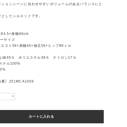
ッションシーンに合わせやすいボリュームのあるバランスにと
りとしたシルエットです。
〗
84.5×身幅66cm
ィーサイズ
ウエスト58×肩幅40×袖丈56×ヒップ86ｃｍ
:綿45％ ポリエステル38％ ナイロン17％
ステル100%
0%
番〗251MCA1059
カートに入れる