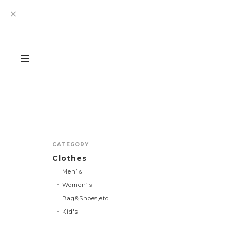
CATEGORY
Clothes
Men’ｓ
Women’ｓ
Bag&Shoes,etc...
Kid's