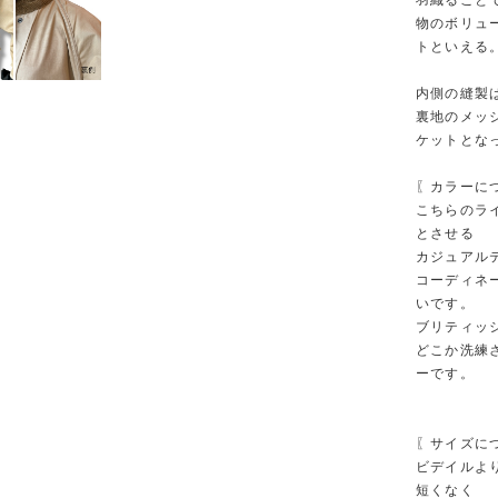
羽織ること
物のボリュ
トといえる
内側の縫製
裏地のメッ
ケットとな
〖カラーに
こちらのラ
とさせる
カジュアル
コーディネ
いです。
ブリティッ
どこか洗練
ーです。
〖サイズに
ビデイルよ
短くなく