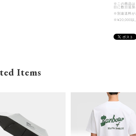
※この商品は
日に数日追加
※別途送料が
※¥20,0
ted Items