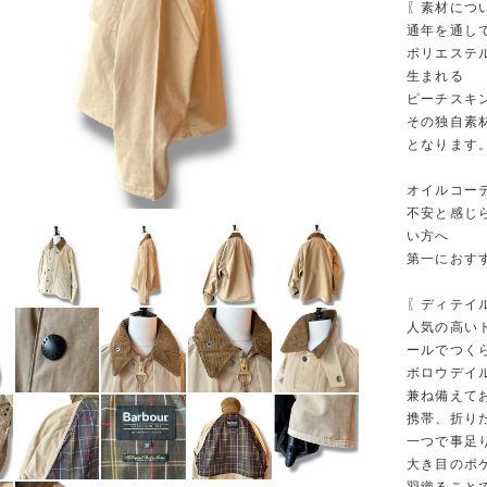
〖素材につ
通年を通し
ポリエステ
生まれる
ピーチスキ
その独自素
となります
オイルコー
不安と感じ
い方へ
第一におす
〖ディテイ
人気の高い
ールでつく
ボロウデイ
兼ね備えて
携帯、折り
一つで事足
大き目のポ