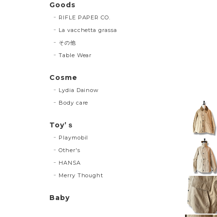
Goods
RIFLE PAPER CO.
La vacchetta grassa
その他
Table Wear
Cosme
Lydia Dainow
Body care
Toy’ｓ
Playmobil
Other's
HANSA
Merry Thought
Baby