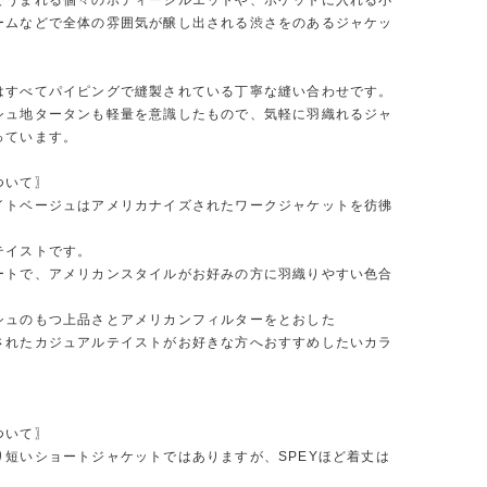
でうまれる個々のボディーシルエットや、ポケットに入れる小
ームなどで全体の雰囲気が醸し出される渋さをのあるジャケッ
。
はすべてパイピングで縫製されている丁寧な縫い合わせです。
シュ地タータンも軽量を意識したもので、気軽に羽織れるジャ
っています。
ついて〗
イトベージュはアメリカナイズされたワークジャケットを彷彿
テイストです。
ートで、アメリカンスタイルがお好みの方に羽織りやすい色合
シュのもつ上品さとアメリカンフィルターをとおした
されたカジュアルテイストがお好きな方へおすすめしたいカラ
ついて〗
り短いショートジャケットではありますが、SPEYほど着丈は