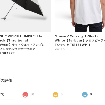
GHT WEIGHT UMBRELLA-
"Unisex"Crossby T-Shirt-
lack【Traditional
White【Barbour】クロスビー
erWear】ライトウェイトアンブレ
Tシャツ MTS1676WH11
ィショナルウェザーウエア
¥6,160
GO032PF
プの評価
べて
58
0
0