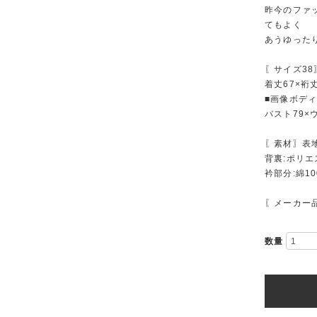
昨今のファ
てもよく
あうゆった
〖サイズ38
着丈67×裄丈
■画像ボデ
バスト79×
〖素材〗表地
背裏:ポリエ
衿部分:綿10
〖メーカー品
数量