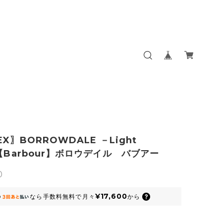
EX〗BORROWDALE －Light
e【Barbour】ボロウデイル バブアー
0
¥17,600
なら
手数料無料で
月々
から