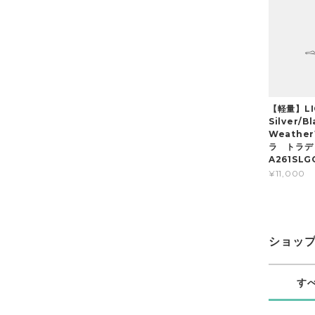
【軽量】LI
Silver/B
Weath
ラ トラデ
A261SLG
¥11,000
ショッ
す