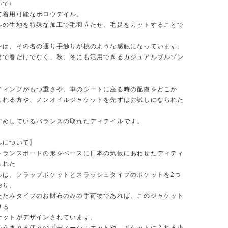
いて〗
て着用可能なボロウデイル。
ルの生地を特殊な加工で毛羽立たせ、毛足をカットすることで
ンは、その名の通り手触りが桃のような感触になっています。
材で春だけでなく、秋、冬にも活用できるカジュアルブルゾン
。
ティングがもつ重さや、車のシートに座る時の配慮をどこか
られる方や、ノンオイルジャケットを先ずはお試しになられた
すめしているバランスの取れたディテイルです。
ルについて〗
トランスポートの形をベースに日本の気候にあわせたディティ
られた
ルは、フラップポケットとスラッシュタイプのポケットを2つ
おり、
たたみタイプのお財布のみの手荷物であれば、このジャケット
りる
ケットがデザインされています。