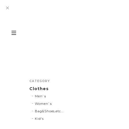
CATEGORY
Clothes
Men’ｓ
Women’ｓ
Bag&Shoes,etc...
Kid's