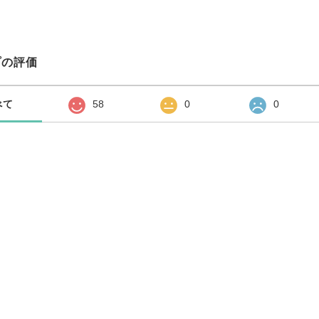
プの評価
べて
58
0
0