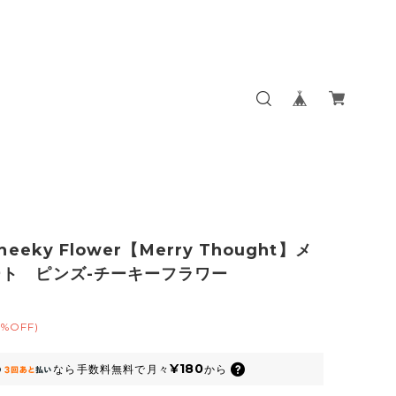
Cheeky Flower【Merry Thought】メ
ト ピンズ-チーキーフラワー
0%OFF)
¥180
なら
手数料無料で
月々
から