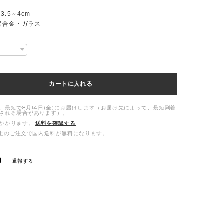
.5～4cm
鉛合金・ガラス
カートに入れる
、最短で8月14日(金)にお届けします（お届け先によって、最短到着
される場合があります）。
かかります。
送料を確認する
00以上のご注文で国内送料が無料になります。
通報する