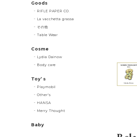
Goods
RIFLE PAPER CO.
La vacchetta grassa
その他
Table Wear
Cosme
Lydia Dainow
Body care
Toy’ｓ
Playmobil
Other's
HANSA
Merry Thought
Baby