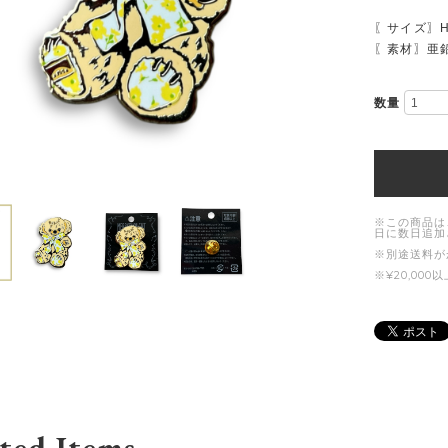
〖サイズ〗H3
〖素材〗亜
数量
※この商品は
日に数日追加
※別途送料が
※¥20,0