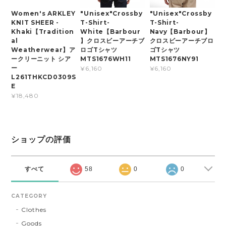
Women's ARKLEY
"Unisex"Crossby
"Unisex"Crossby
KNIT SHEER -
T-Shirt-
T-Shirt-
Khaki【Tradition
White【Barbour
Navy【Barbour】
al
】クロスビーアーチブ
クロスビーアーチブロ
Weatherwear】ア
ロゴTシャツ
ゴTシャツ
ークリーニット シア
MTS1676WH11
MTS1676NY91
ー
¥6,160
¥6,160
L261THKCD0309S
E
¥18,480
ショップの評価
すべて
58
0
0
CATEGORY
Clothes
Goods