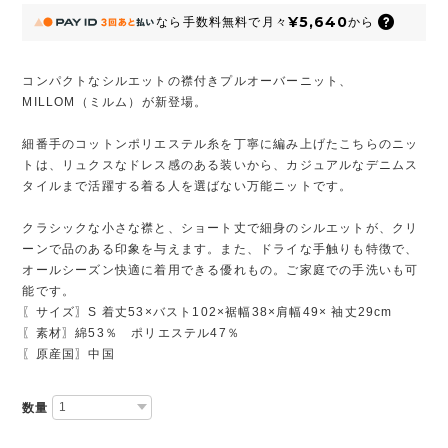
¥5,640
なら
手数料無料で
月々
から
コンパクトなシルエットの襟付きプルオーバーニット、
MILLOM（ミルム）が新登場。
細番手のコットンポリエステル糸を丁寧に編み上げたこちらのニッ
トは、リュクスなドレス感のある装いから、カジュアルなデニムス
タイルまで活躍する着る人を選ばない万能ニットです。
クラシックな小さな襟と、ショート丈で細身のシルエットが、クリ
ーンで品のある印象を与えます。また、ドライな手触りも特徴で、
オールシーズン快適に着用できる優れもの。ご家庭での手洗いも可
能です。
〖サイズ〗S 着丈53×バスト102×裾幅38×肩幅49× 袖丈29cm
〖素材〗綿53％ ポリエステル47％
〖原産国〗中国
数量