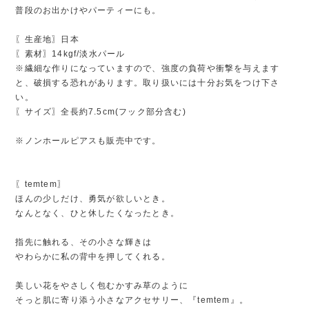
普段のお出かけやパーティーにも。
〖生産地〗日本
〖素材〗14kgf/淡水パール
※繊細な作りになっていますので、強度の負荷や衝撃を与えます
と、破損する恐れがあります。取り扱いには十分お気をつけ下さ
い。
〖サイズ〗全長約7.5cm(フック部分含む)
※ノンホールピアスも販売中です。
〖temtem〗
ほんの少しだけ、勇気が欲しいとき。
なんとなく、ひと休したくなったとき。
指先に触れる、その小さな輝きは
やわらかに私の背中を押してくれる。
美しい花をやさしく包むかすみ草のように
そっと肌に寄り添う小さなアクセサリー、『temtem』。