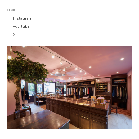
LINK
Instagram
you tube
X