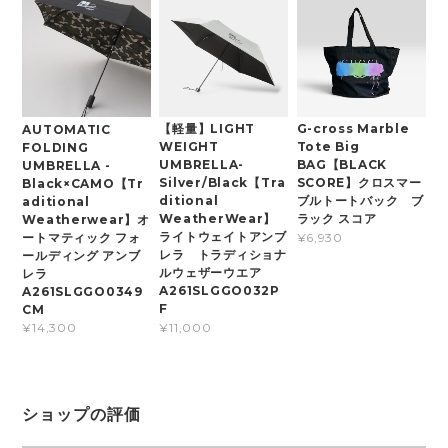
【軽量】LIGHT
G-cross Marble
AUTOMATIC
WEIGHT
Tote Big
FOLDING
UMBRELLA-
BAG【BLACK
UMBRELLA -
Silver/Black【Tra
SCORE】クロスマー
Black×CAMO【Tr
ditional
ブルトートバック ブ
aditional
WeatherWear】
ラック スコア
Weatherwear】オ
ライトウェイトアンブ
ートマティック フォ
¥6,930
レラ トラディショナ
ールディング アンブ
ルウェザーウエア
レラ
A261SLGGO032P
A261SLGGO0349
F
CM
¥11,000
¥14,300
ショップの評価