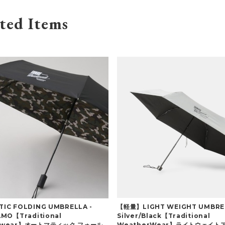
ted Items
【軽量】LIGHT WEIGHT UMBRE
IC FOLDING UMBRELLA -
Silver/Black【Traditional
AMO【Traditional
WeatherWear】ライトウェイト
rwear】オートマティック フォール