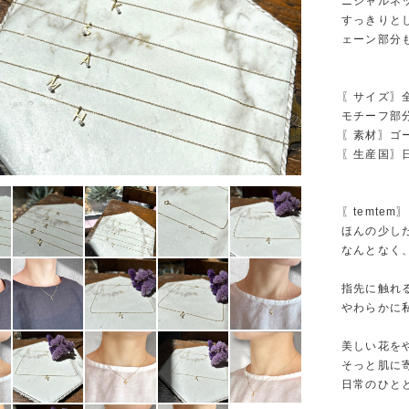
ニシャルネ
すっきりと
ェーン部分
〖サイズ〗全
モチーフ部分
〖素材〗ゴールド
〖生産国〗
〖temtem〗
ほんの少し
なんとなく
指先に触れ
やわらかに
美しい花を
そっと肌に寄
日常のひと