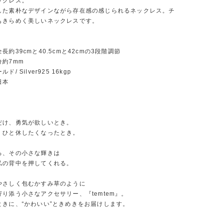
ックレス。
した素朴なデザインながら存在感の感じられるネックレス。チ
もきらめく美しいネックレスです。
長約39cmと40.5cmと42cmの3段階調節
約7mm
/ Silver925 16kgp
日本
だけ、勇気が欲しいとき。
、ひと休したくなったとき。
る、その小さな輝きは
私の背中を押してくれる。
やさしく包むかすみ草のように
り添う小さなアクセサリー、『temtem』。
ときに、“かわいい”ときめきをお届けします。