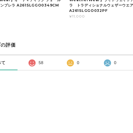
ラ トラディショナルウェザーウエ
ンブレラ A261SLGGO0349CM
A261SLGGO032PF
¥11,000
プの評価
べて
58
0
0