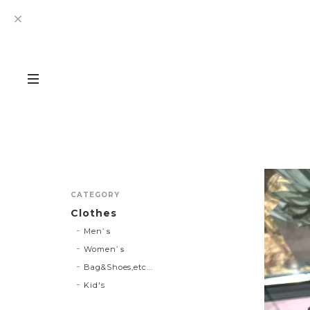
CATEGORY
Clothes
Men’ｓ
Women’ｓ
Bag&Shoes,etc...
Kid's