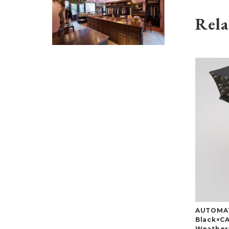
Rela
AUTOMAT
Black×C
Weathe