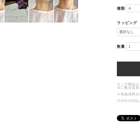
種類
ラッピング
数量
※この商品は
日に数日追加
※別途送料が
※¥20,0