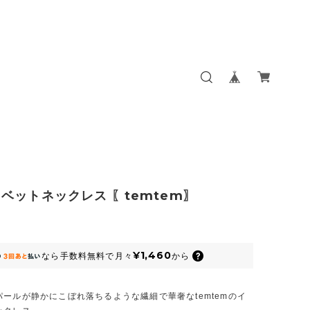
ベットネックレス 〖temtem〗
¥1,460
なら
手数料無料で
月々
から
ールが静かにこぼれ落ちるような繊細で華奢なtemtemのイ