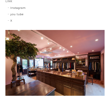
LINK
Instagram
you tube
X