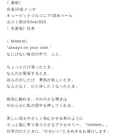
〖素材〗
合金16金メッキ
キュービックジルコニア/淡水パール
ポスト部分Silver925
〖生産地〗日本
〖temtem〗
“always on your side.”
なにげない毎日の中で、ふと。
ちょっとだけ迷ったとき。
なんだか緊張するとき。
ほんの少しだけ、勇気が欲しいとき。
なんとなく、ひと休したくなったとき。
指先に触れる、その小さな輝きは
やわらかに私の背中を押してくれる。
美しい花をやさしく包むかすみ草のように
そっと肌に寄り添う小さなアクセサリー、『temtem』。
日常のひとときに、“かわいい”ときめきをお届けします。