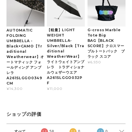
【軽量】LIGHT
G-cross Marble
AUTOMATIC
WEIGHT
Tote Big
FOLDING
UMBRELLA-
BAG【BLACK
UMBRELLA -
Silver/Black【Tra
SCORE】クロスマー
Black×CAMO【Tr
ditional
ブルトートバック ブ
aditional
WeatherWear】
ラック スコア
Weatherwear】オ
ライトウェイトアンブ
ートマティック フォ
¥6,930
レラ トラディショナ
ールディング アンブ
ルウェザーウエア
レラ
A261SLGGO032P
A261SLGGO0349
F
CM
¥11,000
¥14,300
ショップの評価
すべて
58
0
0