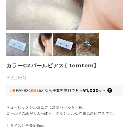
カラーCZパールピアス〖temtem〗
¥3,080
¥1,020
なら
手数料無料で
月々
から
キュービックジルコニアに淡水パールを一粒。
ゴールドの縁が大人っぽく、クラシカルな雰囲気のピアスです。
〖サイズ〗全長約8mm