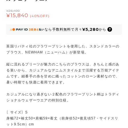
¥26,400
¥15,840
(40%OFF)
¥5,280
なら
手数料無料で
月々
から
英国リバティ社のフラワープリントを使用した、スタンドカラーの
ブラウス、NEWHAM（ニューハム）が新登場。
縦に流れるプリーツが魅力のこちらのブラウスは、きちんと感のあ
る装いから、カジュアルなデニムスタイルまで活躍する万能アイテ
ムです。細番手の糸を甘めに織ったコットンのローン素材なので、
暑い時期でも快適に着用できます。
カジュアルになり過ぎない２配色のフラワープリント柄はトラディ
ショナルウェザーウエアの特別仕様。
〖サイズ〗S
身幅72×袖丈50×肩幅59×着丈（前身頃52×後見頃57・サイドスリ
ット9.5cm）cm