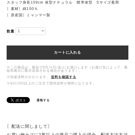
スタッフ身長159cm 体型ナチュラル 標準体型 Sサイズ着用
〖素材〗綿100％
〖原産国〗ミャンマー製
数量
カートに入れる
※この商品は、最短で8月14日(金)にお届けします（お届け先によって、最
短到着日に数日追加される場合があります）。
※別途送料がかかります。
送料を確認する
※¥20,000以上のご注文で国内送料が無料になります。
通報する
〖配送に関しまして〗
お買い物カゴに2着以上の商品ご購入の場合、配送方法方法