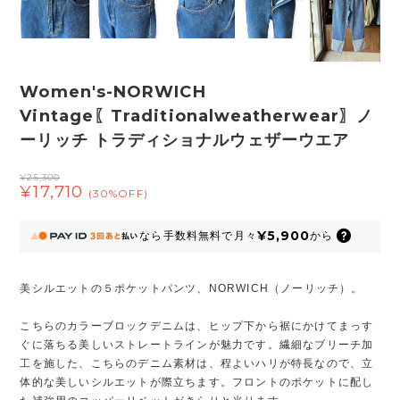
Women's-NORWICH
Vintage〖Traditionalweatherwear〗ノ
ーリッチ トラディショナルウェザーウエア
¥25,300
¥17,710
(30%OFF)
¥5,900
なら
手数料無料で
月々
から
美シルエットの５ポケットパンツ、NORWICH（ノーリッチ）。
こちらのカラーブロックデニムは、ヒップ下から裾にかけてまっす
ぐに落ちる美しいストレートラインが魅力です。繊細なブリーチ加
工を施した、こちらのデニム素材は、程よいハリが特長なので、立
体的な美しいシルエットが際立ちます。フロントのポケットに配し