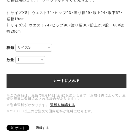
た補強用のコッパーリベットがきらりと光ります。
〖サイズXS〗ウエスト71×ヒップ93×渡り幅29×股上24×股下67×
裾幅19cm
〖サイズS〗ウエスト74×ヒップ96×渡り幅30×股上25×股下68×裾
幅20cm
種類
数量
カートに入れる
※この商品は、最短で8月14日(金)にお届けします（お届け先によって、最
短到着日に数日追加される場合があります）。
※別途送料がかかります。
送料を確認する
※¥20,000以上のご注文で国内送料が無料になります。
通報する