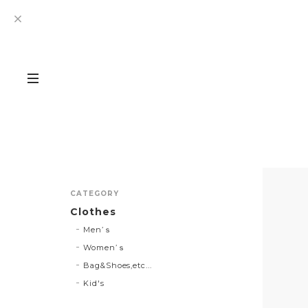
CATEGORY
Clothes
Men’ｓ
Women’ｓ
Bag&Shoes,etc...
Kid's