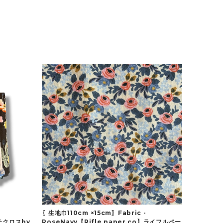
〖生地巾110cm ×15cm〗Fabric -
カチクロスby
RoseNavy【Rifle paper,co】ライフルペー