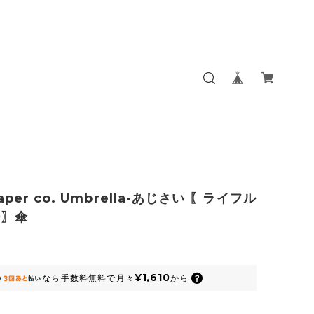
 paper co. Umbrella-あじさい 〖ライフル
ー〗傘
¥1,610
なら
手数料無料で
月々
から