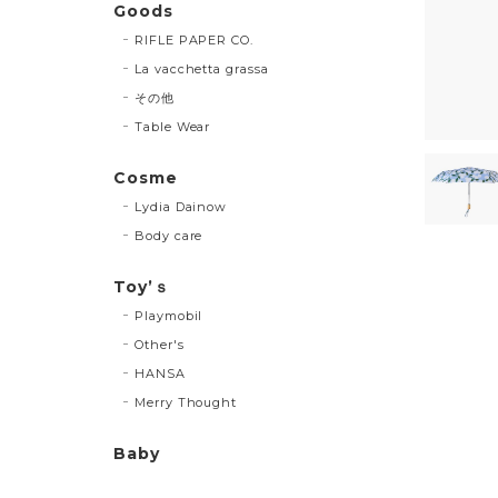
Goods
RIFLE PAPER CO.
La vacchetta grassa
その他
Table Wear
Cosme
Lydia Dainow
Body care
Toy’ｓ
Playmobil
Other's
HANSA
Merry Thought
Baby