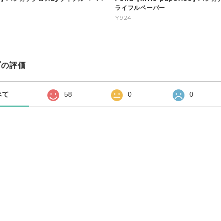
ライフルペーパー
¥924
プの評価
べて
58
0
0