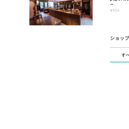
ー
¥924
ショッ
す