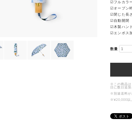
☑フルカラ
☑オープン
☑閉じた長さ 
☑自動開閉
☑木製ハン
☑エンボス
数量
※この商品は
日に数日追加
※別途送料が
※¥20,0