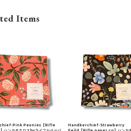
ted Items
hief-Pink Peonies【Rifle
Handkerchief-Strawberry
co】ハンカチクロスbyライフルペーパ
Feild【Rifle paper.co】ハン