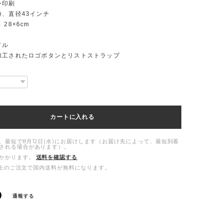
ー印刷
時、直径43インチ
28×6cm
ドル
加工されたロゴボタンとリストストラップ
カートに入れる
、最短で8月12日(水)にお届けします（お届け先によって、最短到着
される場合があります）。
かかります。
送料を確認する
00以上のご注文で国内送料が無料になります。
通報する