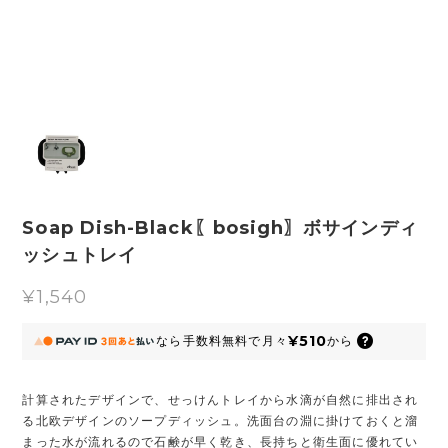
Soap Dish-Black〖bosigh〗ボサインディ
ッシュトレイ
¥1,540
¥510
なら
手数料無料で
月々
から
計算されたデザインで、せっけんトレイから水滴が自然に排出され
る北欧デザインのソープディッシュ。洗面台の淵に掛けておくと溜
まった水が流れるので石鹸が早く乾き、長持ちと衛生面に優れてい