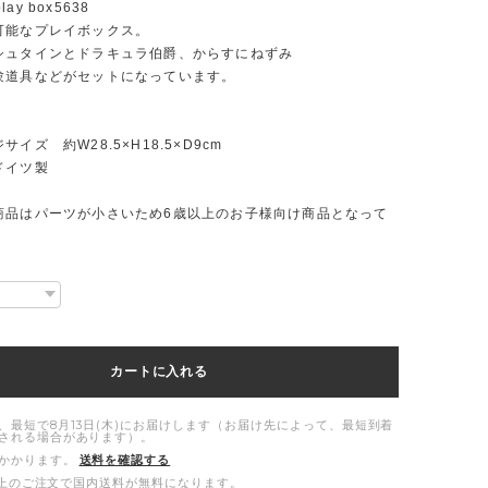
play box5638
可能なプレイボックス。
シュタインとドラキュラ伯爵、からすにねずみ
験道具などがセットになっています。
イズ 約W28.5×H18.5×D9cm
ドイツ製
商品はパーツが小さいため6歳以上のお子様向け商品となって
カートに入れる
、最短で8月13日(木)にお届けします（お届け先によって、最短到着
される場合があります）。
かかります。
送料を確認する
00以上のご注文で国内送料が無料になります。