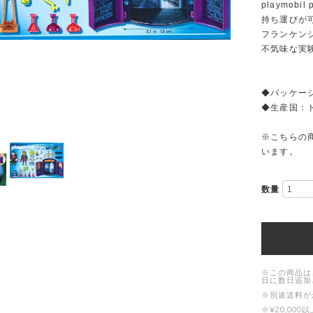
playmobil 
持ち運びが
フランケン
不気味な実
◆パッケージサ
◆生産国：
※こちらの
います。
数量
※この商品は
日に数日追加
※別途送料が
※¥20,0