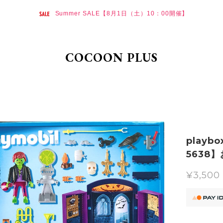
Summer SALE【8月1日（土）10：00開催】
COCOON PLUS
playbo
5638
¥3,500