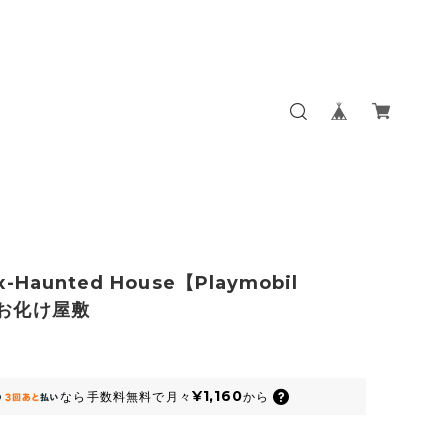
x-Haunted House【Playmobil
】お化け屋敷
¥1,160
なら
手数料無料で
月々
から