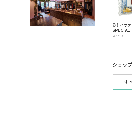
②〖パッケー
SPECIA
¥408
ショッ
す