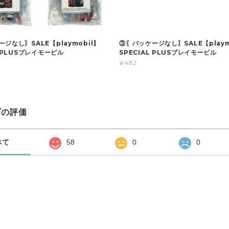
ジなし〗SALE【playmobil】
③〖パッケージなし〗SALE【playm
L PLUSプレイモービル
SPECIAL PLUSプレイモービル
¥482
プの評価
べて
58
0
0