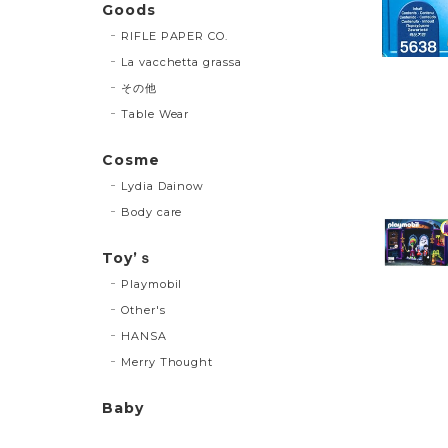
Goods
RIFLE PAPER CO.
La vacchetta grassa
その他
Table Wear
Cosme
Lydia Dainow
Body care
Toy’ｓ
Playmobil
Other's
HANSA
Merry Thought
Baby