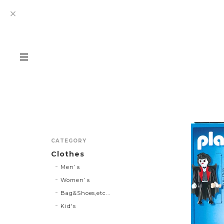
CATEGORY
Clothes
Men’ｓ
Women’ｓ
Bag&Shoes,etc...
Kid's