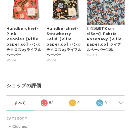
Handkerchief-
Handkerchief-
〖生地巾110cm
Pink
Strawberry
×15cm〗Fabric -
Peonies【Rifle
Feild【Rifle
RoseNavy【Rifle
paper.co】ハンカ
paper.co】ハンカ
paper,co】ライフ
チクロスbyライフル
チクロスbyライフル
ルペーパー生地
ペーパー
ペーパー
¥280
¥924
¥924
ショップの評価
すべて
58
0
0
CATEGORY
Clothes