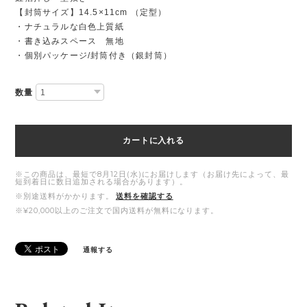
【封筒サイズ】14.5×11cm （定型）
・ナチュラルな白色上質紙
・書き込みスペース 無地
・個別パッケージ/封筒付き（銀封筒）
数量
カートに入れる
※この商品は、最短で8月12日(水)にお届けします（お届け先によって、最
短到着日に数日追加される場合があります）。
※別途送料がかかります。
送料を確認する
※¥20,000以上のご注文で国内送料が無料になります。
通報する