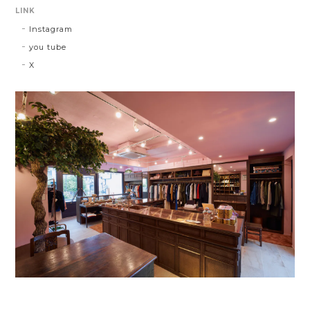
LINK
Instagram
you tube
X