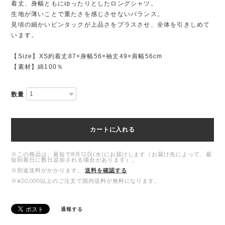
着丈、身幅ともにゆったりとしたロングシャツ。
生地が薄いことで重たさを感じさせないバランス。
見頃の細かいピンタックが上品さをプラスさせ、全体を引きしめて
います。
【Size】XS約着丈87×身幅56×袖丈49×肩幅56cm
【素材】綿100％
数量
カートに入れる
※この商品は、最短で8月12日(水)にお届けします（お届け先によって、最
短到着日に数日追加される場合があります）。
※別途送料がかかります。
送料を確認する
※¥20,000以上のご注文で国内送料が無料になります。
通報する