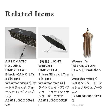
Related Items
【軽量】LIGHT
Women's
AUTOMATIC
WEIGHT
RUSKINGTON-
FOLDING
UMBRELLA-
Fawn【Tradition
UMBRELLA -
Silver/Black【Tra
al
Black×CAMO【Tr
ditional
Weatherwear】
aditional
WeatherWear】
ラスキントン トラデ
Weatherwear】オ
ライトウェイトアンブ
ィショナルウェザーウ
ートマティック フォ
レラ トラディショナ
エア
ールディング アンブ
ルウェザーウエア
L261KGFOP0312T
レラ
A261SLGGO032P
Q
A261SLGGO0349
F
CM
¥22,330