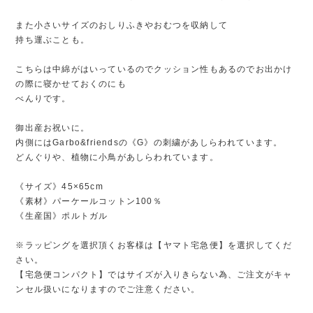
また小さいサイズのおしりふきやおむつを収納して
持ち運ぶことも。
こちらは中綿がはいっているのでクッション性もあるのでお出かけ
の際に寝かせておくのにも
べんりです。
御出産お祝いに。
内側にはGarbo&friendsの《G》の刺繍があしらわれています。
どんぐりや、植物に小鳥があしらわれています。
《サイズ》45×65cm
《素材》パーケールコットン100％
《生産国》ポルトガル
※ラッピングを選択頂くお客様は【ヤマト宅急便】を選択してくだ
さい。
【宅急便コンパクト】ではサイズが入りきらない為、ご注文がキャ
ンセル扱いになりますのでご注意ください。