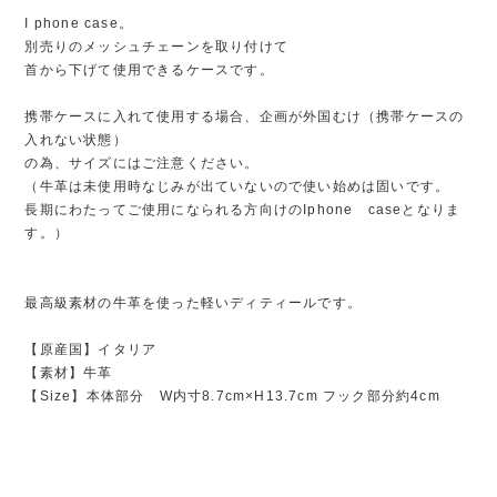
I phone case。
別売りのメッシュチェーンを取り付けて
首から下げて使用できるケースです。
携帯ケースに入れて使用する場合、企画が外国むけ（携帯ケースの
入れない状態）
の為、サイズにはご注意ください。
（牛革は未使用時なじみが出ていないので使い始めは固いです。
長期にわたってご使用になられる方向けのIphone caseとなりま
す。）
最高級素材の牛革を使った軽いディティールです。
【原産国】イタリア
【素材】牛革
【Size】本体部分 W内寸8.7cm×H13.7cm フック部分約4cm