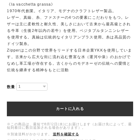
《la vacchetta grassa》
1970年代創業。イタリア、モデナのクラフトレザー製品。
レザー、真鍮、糸、ファスナーの4つの要素にこだわりをもつ。レ
ザーは主に柔軟性と耐久性、美しさにおいて古来から最高級とされ
る牛革（生後2年以内の若牛）を使用。ベジタブルタンニンレザー
を使用する。真鍮は伝統的なイタリアンブラス使用。糸は高品質の
ドイツ製糸。
Zipperはこの分野で世界をリードする日本企業YKKを使用していま
す。古来から広大な街に流れ込む豊富な水（運河や泉）のおかげで
なめし革工場が存在する。古くからのモデネーゼの伝統への愛情と
伝統を継承する精神をもとに活動
数量
カートに入れる
※この商品は、最短で8月12日(水)にお届けします（お届け先によって、最
短到着日に数日追加される場合があります）。
※別途送料がかかります。
送料を確認する