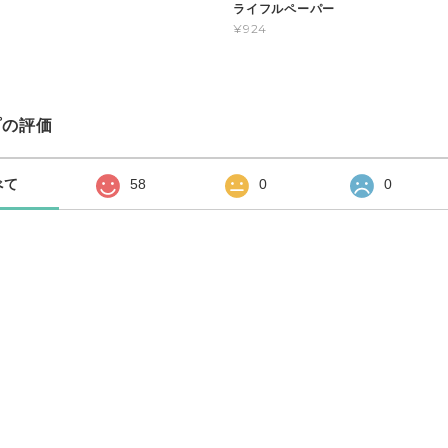
ライフルペーパー
¥924
プの評価
べて
58
0
0