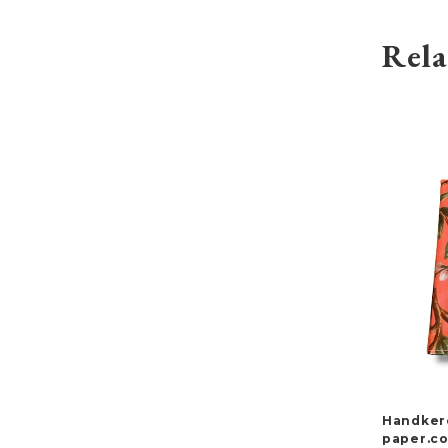
Rela
Handkerc
paper.