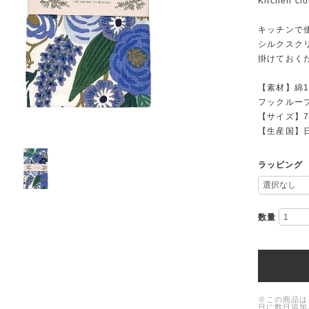
Kitchen cl
キッチンで
シルクスク
掛けておく
【素材】綿
フックルー
【サイズ】74
【生産国】
ラッピング
数量
※この商品は
日に数日追加