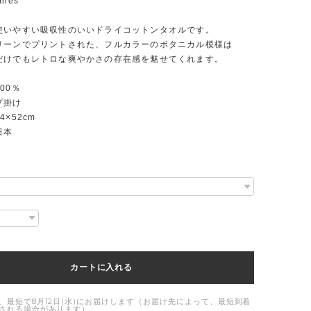
othes
使いやすい吸収性のいいドライコットンタオルです。
リーンでプリントされた、フルカラーのボタニカル模様は
だけでもレトロな爽やかさの存在感を魅せてくれます。
100％
プ掛け
×52cm
日本
カートに入れる
、最短で8月12日(水)にお届けします（お届け先によって、最短到着
される場合があります）。