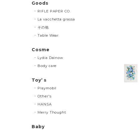
Goods
RIFLE PAPER CO.
La vacchetta grassa
その他
Table Wear
Cosme
Lydia Dainow
Body care
Toy’ｓ
Playmobil
Other's
HANSA
Merry Thought
Baby