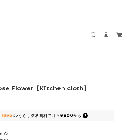
ose Flower【Kitchen cloth】
¥800
なら
手数料無料で
月々
から
r Co.