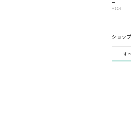
ー
¥924
ショッ
す