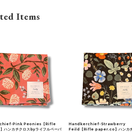
ted Items
hief-Pink Peonies【Rifle
Handkerchief-Strawberry
co】ハンカチクロスbyライフルペーパ
Feild【Rifle paper.co】ハン