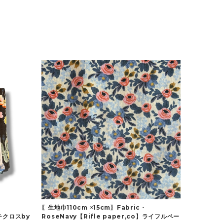
〖生地巾110cm ×15cm〗Fabric -
カチクロスby
RoseNavy【Rifle paper,co】ライフルペー