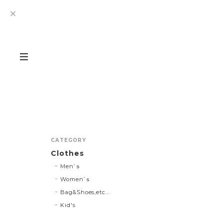
CATEGORY
Clothes
Men’ｓ
Women’ｓ
Bag&Shoes,etc...
Kid's