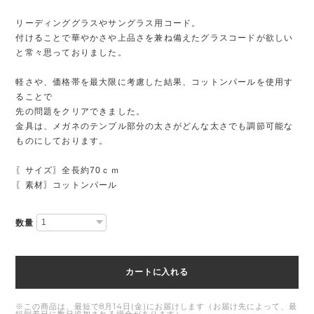
リーディンググラスやサングラス用コード。
付けることで華やかさや上品さを兼ね備えたグラスコードが欲しい
と常々思っておりました。
軽さや、価格帯を最大限に考慮した結果、コットンパールを使用す
ることで
先の問題をクリアできました。
金具は、メガネのテンプル部分の太さがどんな太さでも調節可能な
ものにしております。
〖サイズ〗全長約70ｃｍ
〖素材〗コットンパール
数量
カートに入れる
※この商品は、最短で8月14日(金)にお届けします（お届け先によって、最
短到着日に数日追加される場合があります）。