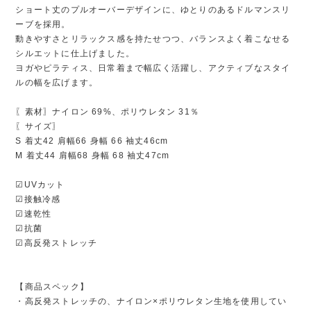
ショート丈のプルオーバーデザインに、ゆとりのあるドルマンスリ
ーブを採用。
動きやすさとリラックス感を持たせつつ、バランスよく着こなせる
シルエットに仕上げました。
ヨガやピラティス、日常着まで幅広く活躍し、アクティブなスタイ
ルの幅を広げます。
〖素材〗ナイロン 69%、ポリウレタン 31％
〖サイズ〗
S 着丈42 肩幅66 身幅 66 袖丈46cm
M 着丈44 肩幅68 身幅 68 袖丈47cm
☑UVカット
☑接触冷感
☑速乾性
☑抗菌
☑高反発ストレッチ
【商品スペック】
・高反発ストレッチの、ナイロン×ポリウレタン生地を使用してい