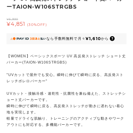
ーTAION-W106STRGBS
¥6,930
¥4,851
(30%OFF)
¥1,610
なら
手数料無料で
月々
から
【WOMEN】ベーシックスポーツ UV 高反発ストレッチ ショート丈
パーカー(TAION-W106STRGBS)
"UVカットで屋外でも安心。瞬時に伸びて瞬時に戻る、高反発スト
レッチボレロパーカー"
UVカット・接触冷感・速乾性・抗菌性を兼ね備えた、ストレッチシ
ョート丈パーカーです。
瞬時に伸びて瞬時に戻る、高反発ストレッチが動きに遅れない着心
地を実現します。
軽量でドライな肌触り、トレーニングのアクティブな動きやワーク
アウトにも対応する、多機能パーカーです。