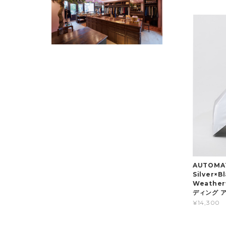
AUTOMAT
Silver×B
Weathe
ディング ア
¥14,300