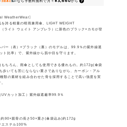
¥3,660
なら
手数料無料で
月々
から
nal WeatherWear〗
を誇る軽量の晴雨兼用傘、LIGHT WEIGHT
LA（ライト ウェイト アンブレラ）に新色のブラック×カモが登
ルバー（表）×ブラック（裏）のモデルは、99.9％の紫外線遮
カット比率）で、紫外線から肌や目を守ります。
はもちろん、雨傘としても使用できる優れもの。約172g(傘袋
持ち歩いても苦にならない重さでありながら、カーボン・アル
2種類の素材を組み合わせた骨を採用することで高い強度を実
す。
UVカット加工）紫外線遮蔽率99.9％
径約90×親骨の長さ50×重さ(傘袋込み)約172g
エステル100%