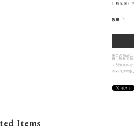
〖原産国〗
数量
※この商品は
日に数日追加
※別途送料が
※¥20,0
ted Items