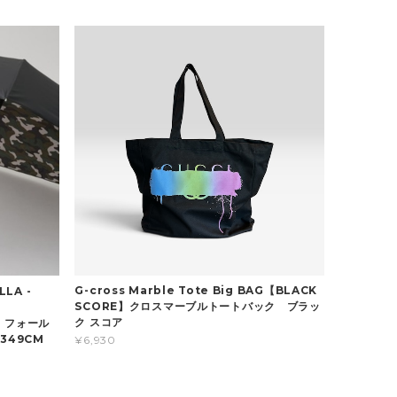
G-cross Marble Tote Big BAG【BLACK
LA -
SCORE】クロスマーブルトートバック ブラッ
ク スコア
ク フォール
349CM
¥6,930