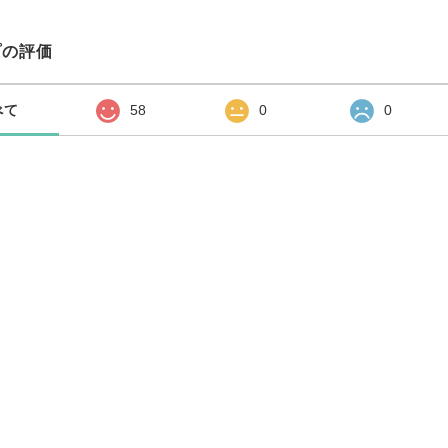
プの評価
べて
58
0
0