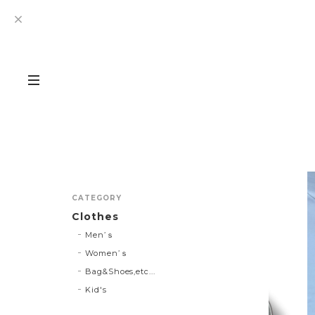
CATEGORY
Clothes
Men’ｓ
Women’ｓ
Bag&Shoes,etc...
Kid's