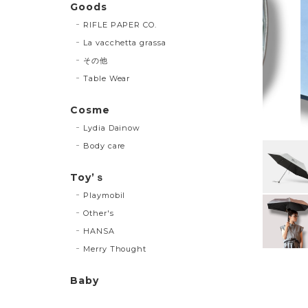
Goods
RIFLE PAPER CO.
La vacchetta grassa
その他
Table Wear
Cosme
Lydia Dainow
Body care
Toy’ｓ
Playmobil
Other's
HANSA
Merry Thought
Baby