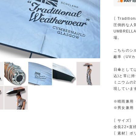
〖Traditio
圧倒的な人気
UMBREL
場。
こちらのシ
蔽率（UV
日傘として
込)と常に
ミニウムの
現していま
※晴雨兼用（
※男女兼用
〖サイズ〗
全長22×直
〖素材〗ポリ