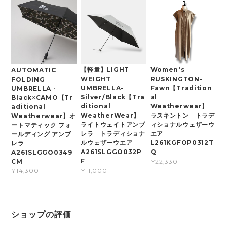
【軽量】LIGHT
Women's
AUTOMATIC
WEIGHT
RUSKINGTON-
FOLDING
UMBRELLA-
Fawn【Tradition
UMBRELLA -
Silver/Black【Tra
al
Black×CAMO【Tr
ditional
Weatherwear】
aditional
WeatherWear】
ラスキントン トラデ
Weatherwear】オ
ライトウェイトアンブ
ィショナルウェザーウ
ートマティック フォ
レラ トラディショナ
エア
ールディング アンブ
ルウェザーウエア
L261KGFOP0312T
レラ
A261SLGGO032P
Q
A261SLGGO0349
F
CM
¥22,330
¥11,000
¥14,300
ショップの評価