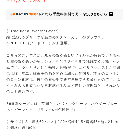
(30%OFF)
¥5,900
なら
手数料無料で
月々
から
〖Traditional WeatherWear〗
縦に流れるプリーツが魅力のスタンドカラーのブラウス、
ARDLEGH（アードリー）が新登場。
こちらのブラウスは、丸みのある優しいフォルムが特長で、きちん
と感のある装いからカジュアルなスタイルまで活躍する万能アイテ
ムです。ゆったりとした袖幅と身幅が作り出すリラックスした雰囲
気は唯一無二。細番手の糸を甘めに織った英国リバティのコットン
のローン素材は、抜群の着心地で通年使用できる優れものです。ふ
くらみのある柔らかな素材感が生み出す優しい雰囲気と、きれいな
色目も魅力です。
26春夏シーズンは、英国らしいボトルグリーン、パウダーブルー、
ネイビーレイク、ブラックの4色展開です。
〖サイズ〗S 着丈60×バスト180×裾幅44.5×肩幅55×袖丈24cm
〖素材〗綿100％