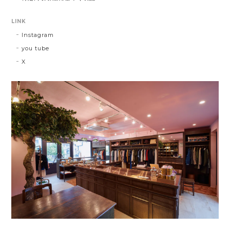
LINK
Instagram
you tube
X