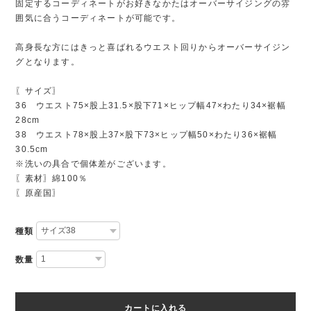
固定するコーディネートがお好きなかたはオーバーサイジングの雰
囲気に合うコーディネートが可能です。
高身長な方にはきっと喜ばれるウエスト回りからオーバーサイジン
グとなります。
〖サイズ〗
36 ウエスト75×股上31.5×股下71×ヒップ幅47×わたり34×裾幅
28cm
38 ウエスト78×股上37×股下73×ヒップ幅50×わたり36×裾幅
30.5cm
※洗いの具合で個体差がございます。
〖素材〗綿100％
〖原産国〗
種類
数量
カートに入れる