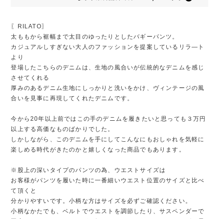
〖RILATO〗
太ももから裾幅まで太目のゆったりとしたバギーパンツ。
カジュアルしすぎない大人のファッションを提案しているリラ―ト
より
登場したこちらのデニムは、生地の風合いが伝統的なデニムを感じ
させてくれる
厚みのあるデニム生地にしっかりと洗いをかけ、ヴィンテージの風
合いを見事に再現してくれたデニムです。
今から20年以上前ではこの手のデニムを履きたいと思っても３万円
以上する高価なものばかりでした。
しかしながら、このデニムを手にしてこんなにもおしゃれを気軽に
楽しめる時代がきたのかと嬉しくなった商品でもあります。
※股上の深いタイプのパンツの為、ウエストサイズは
お客様がパンツを履いた時に一番細いウエスト位置のサイズと比べ
て頂くと
分かりやすいです。小柄な方はサイズを必ずご確認ください。
小柄なかたでも、ベルトでウエストを調節したり、サスペンダーで