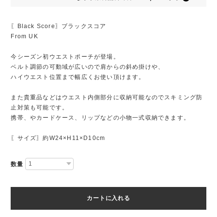
〖Black Score〗ブラックスコア
From UK
今シーズン初ウエストポーチが登場。
ベルト調節の可動域が広いので肩からの斜め掛けや、
ハイウエスト位置まで幅広くお使い頂けます。
また貴重品などはウエスト内側部分に収納可能なのでスキミング防
止対策も可能です。
携帯、やカードケース、リップなどの小物一式収納できます。
〖サイズ〗約W24×H11×D10cm
数量
カートに入れる