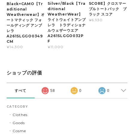
Silver/Black【Tra
SCORE】クロスマー
Black×CAMO【Tr
ditional
ブルトートバック ブ
aditional
WeatherWear】
ラック スコア
Weatherwear】オ
ライトウェイトアンブ
ートマティック フォ
¥6,930
レラ トラディショナ
ールディング アンブ
ルウェザーウエア
レラ
A261SLGGO032P
A261SLGGO0349
F
CM
¥11,000
¥14,300
ショップの評価
すべて
58
0
0
CATEGORY
Clothes
Goods
Cosme