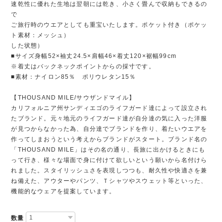
速乾性に優れた生地は翌朝には乾き、小さく畳んで収納もできるの
で
ご旅行時のウエアとしても重宝いたします。ポケット付き（ポケッ
ト素材：メッシュ）
した状態）
■サイズ身幅52×袖丈24.5×肩幅46×着丈120×裾幅99cm
※着丈はバックネックポイントからの採寸です。
■素材：ナイロン85％ ポリウレタン15％
【THOUSAND MILE/サウザンドマイル】
カリフォルニア州サンディエゴのライフガード達によって設立され
たブランド。元々地元のライフガード達が自分達の気に入った洋服
が見つからなかった為、自分達でブランドを作り、着たいウエアを
作ってしまおうという考えからブランドがスタート。ブランド名の
「THOUSAND MILE」はその名の通り、長旅に出かけるときにも
って行き、様々な場面で身に付けて欲しいという願いから名付けら
れました。スタイリッシュさを表現しつつも、耐久性や快適さを兼
ね備えた、アウターやパンツ、Ｔシャツやスウェット等といった、
機能的なウェアを提案しています。
数量