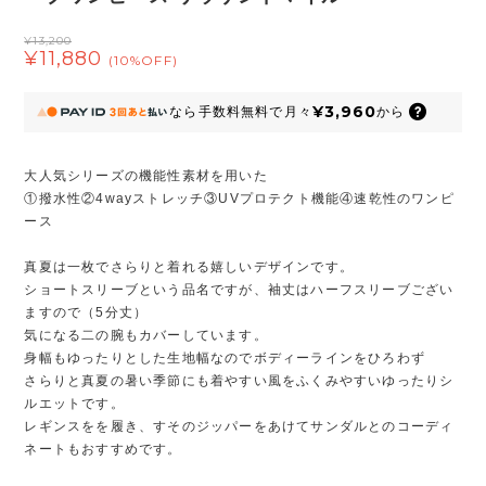
¥13,200
¥11,880
(10%OFF)
¥3,960
なら
手数料無料で
月々
から
大人気シリーズの機能性素材を用いた
①撥水性②4wayストレッチ③UVプロテクト機能④速乾性のワンピ
ース
真夏は一枚でさらりと着れる嬉しいデザインです。
ショートスリーブという品名ですが、袖丈はハーフスリーブござい
ますので（5分丈）
気になる二の腕もカバーしています。
身幅もゆったりとした生地幅なのでボディーラインをひろわず
さらりと真夏の暑い季節にも着やすい風をふくみやすいゆったりシ
ルエットです。
レギンスをを履き、すそのジッパーをあけてサンダルとのコーディ
ネートもおすすめです。