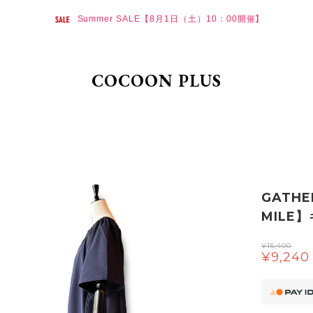
Summer SALE【8月1日（土）10：00開催】
COCOON PLUS
GATHE
MILE
¥15,400
¥9,240