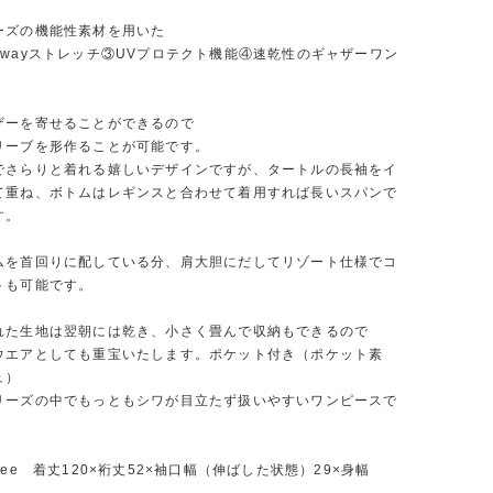
ーズの機能性素材を用いた
4wayストレッチ③UVプロテクト機能④速乾性のギャザーワン
ザーを寄せることができるので
リーブを形作ることが可能です。
でさらりと着れる嬉しいデザインですが、タートルの長袖をイ
て重ね、ボトムはレギンスと合わせて着用すれば長いスパンで
す。
ムを首回りに配している分、肩大胆にだしてリゾート仕様でコ
トも可能です。
れた生地は翌朝には乾き、小さく畳んで収納もできるので
ウエアとしても重宝いたします。ポケット付き（ポケット素
ュ）
リーズの中でもっともシワが目立たず扱いやすいワンピースで
ree 着丈120×裄丈52×袖口幅（伸ばした状態）29×身幅