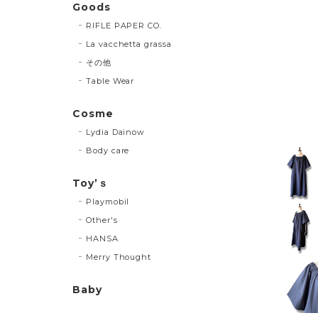
Goods
RIFLE PAPER CO.
La vacchetta grassa
その他
Table Wear
Cosme
Lydia Dainow
Body care
Toy’ｓ
Playmobil
Other's
HANSA
Merry Thought
Baby