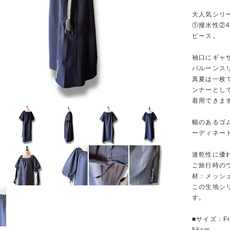
大人気シリ
①撥水性②
ピース。
袖口にギャ
バルーンス
真夏は一枚
ンナーとし
着用できま
幅のあるゴ
ーディネー
速乾性に優
ご旅行時の
材：メッシ
この生地シ
す。
■サイズ：F