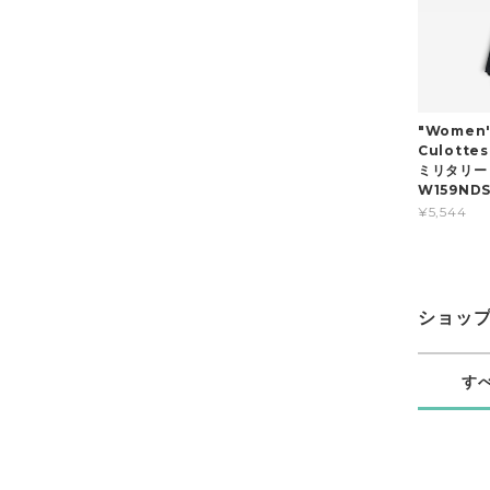
"Women'
Culotte
ミリタリー
W159NDS
¥5,544
ショッ
す