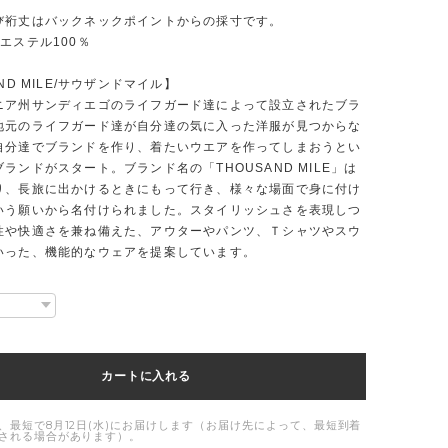
び裄丈はバックネックポイントからの採寸です。
エステル100％
ND MILE/サウザンドマイル】
ニア州サンディエゴのライフガード達によって設立されたブラ
地元のライフガード達が自分達の気に入った洋服が見つからな
自分達でブランドを作り、着たいウエアを作ってしまおうとい
ランドがスタート。ブランド名の「THOUSAND MILE」は
り、長旅に出かけるときにもって行き、様々な場面で身に付け
いう願いから名付けられました。スタイリッシュさを表現しつ
性や快適さを兼ね備えた、アウターやパンツ、Ｔシャツやスウ
いった、機能的なウェアを提案しています。
カートに入れる
、最短で8月12日(水)にお届けします（お届け先によって、最短到着
される場合があります）。