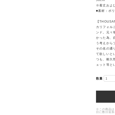
56cm
※着丈およ
■素材：ポリ
【THOUSA
カリフォル
ンド。元々
かった為、
う考えからブ
その名の通
て欲しいと
つも、耐久
ェット等と
数量
※この商品は
日に数日追加