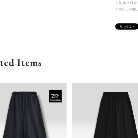
※別途送料が
※¥20,0
ted Items