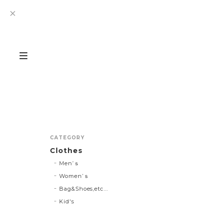
CATEGORY
Clothes
Men’ｓ
Women’ｓ
Bag&Shoes,etc...
Kid's