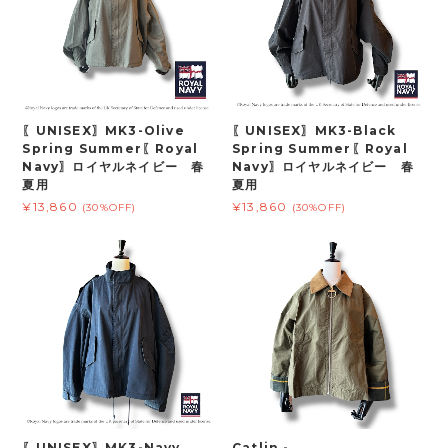
〖UNISEX〗MK3-Olive
〖UNISEX〗MK3-Black
Spring Summer〖Royal
Spring Summer〖Royal
Navy〗ロイヤルネイビー 春
Navy〗ロイヤルネイビー 春
夏用
夏用
¥13,860
¥13,860
(30%OFF)
(30%OFF)
〖UNISEX〗MK3-Navy
Catlin -