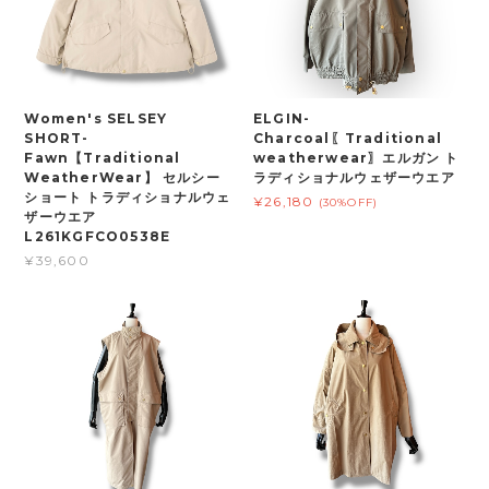
Women's SELSEY
ELGIN-
SHORT-
Charcoal〖Traditional
Fawn【Traditional
weatherwear〗エルガン ト
WeatherWear】 セルシー
ラディショナルウェザーウエア
ショート トラディショナルウェ
¥26,180
(30%OFF)
ザーウエア
L261KGFCO0538E
¥39,600