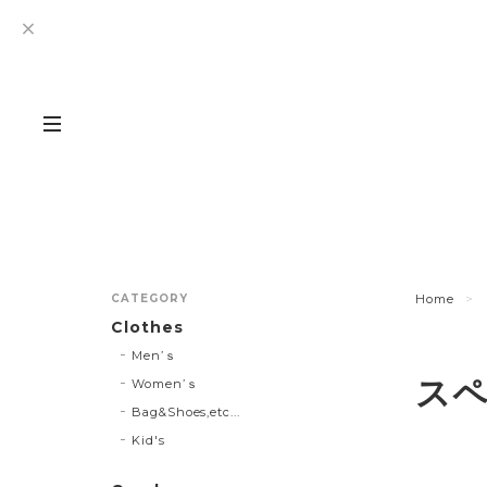
CATEGORY
Home
Clothes
Men’ｓ
ス
Women’ｓ
Bag&Shoes,etc...
Kid's