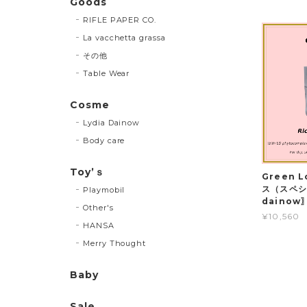
Goods
RIFLE PAPER CO.
La vacchetta grassa
その他
Table Wear
Cosme
Lydia Dainow
Body care
Toy’ｓ
Green 
ス（スペシ
Playmobil
dainow
Other's
¥10,560
HANSA
Merry Thought
Baby
Sale